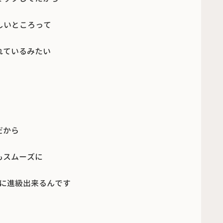
しいところって
れているみたい
だから
もスムーズに
に進級出来るんです