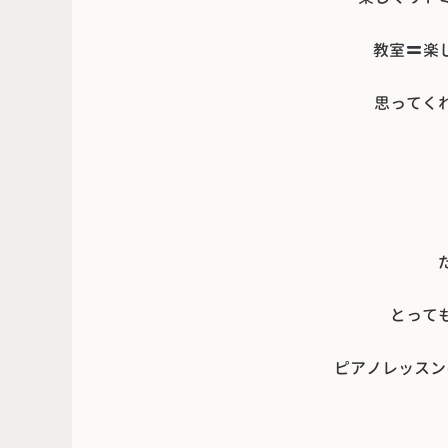
教室
楽
思ってく
とって
ピアノレッスン