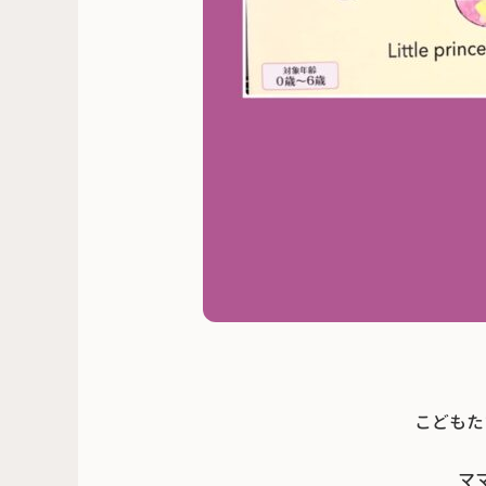
こどもた
マ