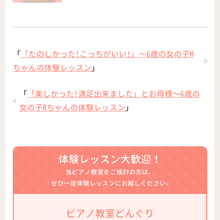
「
「たのしかった!こっちがいい!」〜6歳の女の子M
ちゃんの体験レッスン
」
「
「楽しかった!満足出来ました」とお母様〜6歳の
女の子Rちゃんの体験レッスン
」
体験レッスン大歓迎！
当ピアノ教室をご検討の方は、
ぜひ一度体験レッスンにお越しください♪
ピアノ教室どんぐり