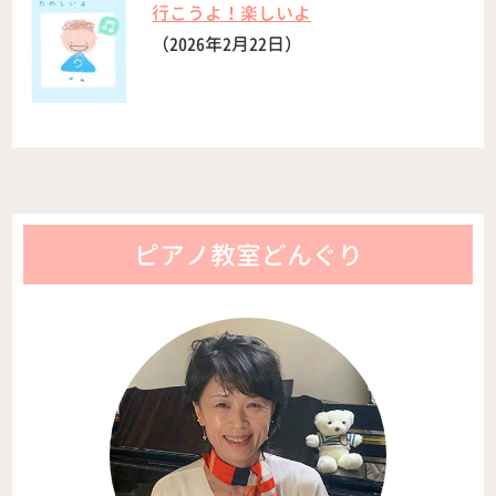
行こうよ！楽しいよ
（2026年2月22日）
ピアノ教室どんぐり