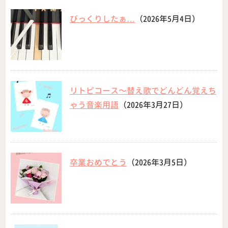
びっくりしたぁ…
（2026年5月4日）
リトピコース〜替え歌でどんどん覚えち
ゃう音楽用語
（2026年3月27日）
卒業おめでとう
（2026年3月5日）