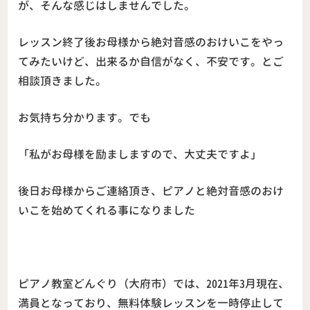
が、そんな感じはしませんでした。
レッスン終了後お母様から絶対音感のおけいこをやっ
てみたいけど、出来るか自信がなく、不安です。とご
相談頂きました。
お気持ち分かります。でも
「私がお母様を励ましますので、大丈夫ですよ」
後日お母様からご連絡頂き、ピアノと絶対音感のおけ
いこを始めてくれる事になりました
ピアノ教室どんぐり（大府市）では、2021年3月現在、
満員となっており、無料体験レッスンを一時停止して