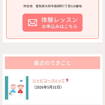
所在地
愛知県大府市森岡町7丁目318番地
体験レッスン
お申込みはこちら
最近のできごと
リトピコース®︎って
（2026年5月31日）